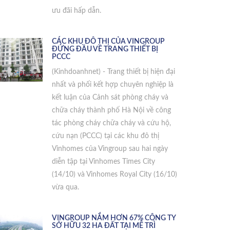
ưu đãi hấp dẫn.
CÁC KHU ĐÔ THỊ CỦA VINGROUP
ĐỨNG ĐẦU VỀ TRANG THIẾT BỊ
PCCC
(Kinhdoanhnet) - Trang thiết bị hiện đại
nhất và phối kết hợp chuyên nghiệp là
kết luận của Cảnh sát phòng cháy và
chữa cháy thành phố Hà Nội về công
tác phòng cháy chữa cháy và cứu hộ,
cứu nạn (PCCC) tại các khu đô thị
Vinhomes của Vingroup sau hai ngày
diễn tập tại Vinhomes Times City
(14/10) và Vinhomes Royal City (16/10)
vừa qua.
VINGROUP NẮM HƠN 67% CÔNG TY
SỞ HỮU 32 HA ĐẤT TẠI MỄ TRÌ