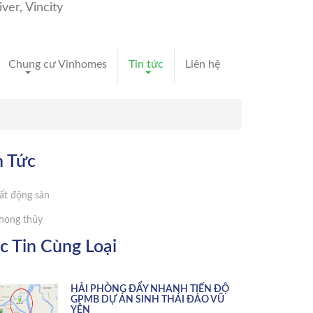
Chung cư Vinhomes
Tin tức
Liên hệ
n Tức
ất động sản
hong thủy
c Tin Cùng Loại
HẢI PHÒNG ĐẨY NHANH TIẾN ĐỘ
GPMB DỰ ÁN SINH THÁI ĐẢO VŨ
YÊN