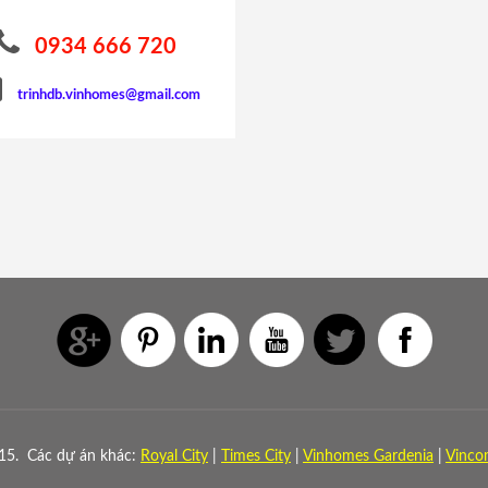
0934 666 720
trinhdb.vinhomes@gmail.com
15. Các dự án khác:
Royal City
|
Times City
|
Vinhomes Gardenia
|
Vinco