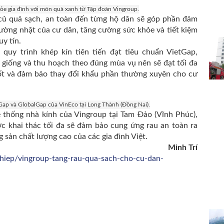
ỏe gia đình với món quà xanh từ Tập đoàn Vingroup.
 củ quả sạch, an toàn đến từng hộ dân sẽ góp phần đảm
ường nhật của cư dân, tăng cường sức khỏe và tiết kiệm
y tín.
quy trình khép kín tiên tiến đạt tiêu chuẩn VietGap,
giống và thu hoạch theo đúng mùa vụ nên sẽ đạt tối đa
tốt và đảm bảo thay đổi khẩu phần thường xuyên cho cư
tGap và GlobalGap của VinEco tại Long Thành (Đồng Nai).
 thống nhà kính của Vingroup tại Tam Đảo (Vĩnh Phúc),
 khai thác tối đa sẽ đảm bảo cung ứng rau an toàn ra
g sản chất lượng cao của các gia đình Việt.
Minh Trí
ghiep/vingroup-tang-rau-qua-sach-cho-cu-dan-