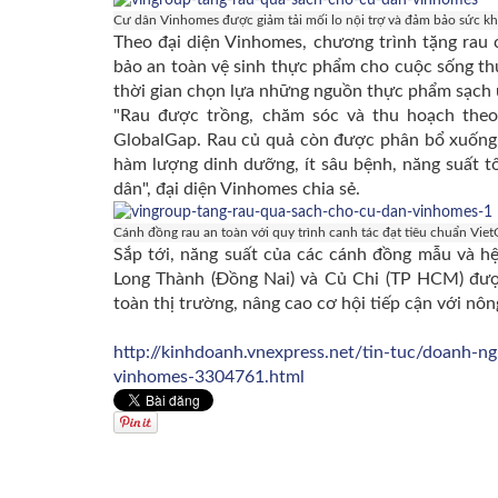
Cư dân Vinhomes được giảm tải mối lo nội trợ và đảm bảo sức kh
Theo đại diện Vinhomes, chương trình tặng rau
bảo an toàn vệ sinh thực phẩm cho cuộc sống th
thời gian chọn lựa những nguồn thực phẩm sạch u
"Rau được trồng, chăm sóc và thu hoạch theo 
GlobalGap. Rau củ quả còn được phân bổ xuống 
hàm lượng dinh dưỡng, ít sâu bệnh, năng suất 
dân", đại diện Vinhomes chia sẻ.
Cánh đồng rau an toàn với quy trình canh tác đạt tiêu chuẩn Vie
Sắp tới, năng suất của các cánh đồng mẫu và hệ
Long Thành (Đồng Nai) và Củ Chi (TP HCM) được
toàn thị trường, nâng cao cơ hội tiếp cận với nôn
http://kinhdoanh.vnexpress.net/tin-tuc/doanh-n
vinhomes-3304761.html